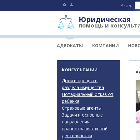
Вход:
Юридическая
помощь и консульт
АДВОКАТЫ
КОМПАНИИ
НОВ
КОНСУЛЬТАЦИИ
А
Доли в процессе
раздела имущества
Нотариальный отказ от
ребенка
Страховые агенты
Задачи и основные
направления
правоохранительной
деятельности