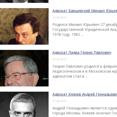
Адвокат Барщевский Михаил Юрье
12.09.2013
Родился Михаил Юрьевич 27 декабр
Государственной Юридической Ака
1978 году. 1982 ...
Адвокат Падва Генрих Павлович
03.09.2013
Генрих Павлович родился в феврал
педагогическом и в Московском юр
адвокатом стал в ...
Адвокат Князев Андрей Геннадьеви
27.08.2013
Андрей Геннадьевич является одни
города Москвы. Князев окончил Го