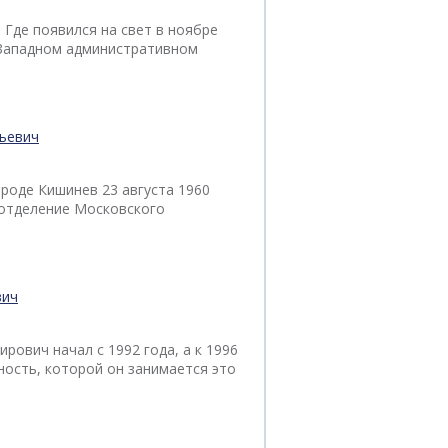
 Где появился на свет в ноябре
в Западном административном
рьевич
ороде Кишинев 23 августа 1960
е отделение Московского
вич
ович начал с 1992 года, а к 1996
ность, которой он занимается это