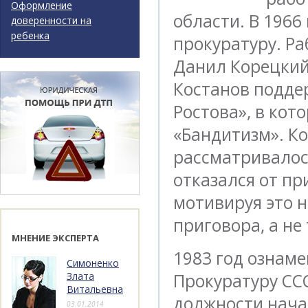
Оформление
области. В 1966
доверенности на
ребенка
прокуратуру. Ра
Данил Корецкий
Костанов подде
Ростова», в ко
«Бандитизм». Ко
рассматривалос
отказался от пр
мотивируя это 
приговора, а не
МНЕНИЕ ЭКСПЕРТА
1983 год ознаме
Симоненко
Злата
Прокуратуру ССС
Витальевна
должности нача
03.01.2014