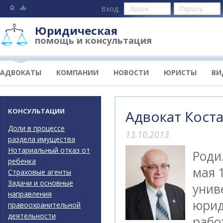
Вход:
Юридическая
помощь и консультация
АДВОКАТЫ
КОМПАНИИ
НОВОСТИ
ЮРИСТЫ
ВИ
КОНСУЛЬТАЦИИ
Адвокат Кост
Доли в процессе
13.10.2013
раздела имущества
Нотариальный отказ от
Роди
ребенка
мая 
Страховые агенты
Задачи и основные
унив
направления
юрид
правоохранительной
деятельности
рабо