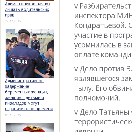
v Разбирательст
Алиментщиков начнут
лишать водительских
инспектора МИ
прав
27.12.2015
Кондратьевой. О
участие в прогр
усомнилась в з
оплате команди
v Дело против В
являвшегося за
Административное
тылу. Его обви
задержание
беременных женщин,
полномочий.
женщин с детьми и
инвалидов могут
ограничить по времени
v Дело Татьяны
06.11.2015
террористическ
девочки.