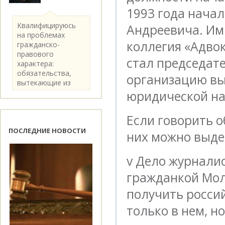
1993 года нача
Квалифицируюсь
Андреевича. Им
на проблемах
коллегия «Адвок
гражданско-
правового
стал председат
характера:
обязательства,
организацию в
вытекающие из
категории..
юридической на
Если говорить о
ПОСЛЕДНИЕ НОВОСТИ
них можно выде
v Дело журнали
гражданкой Мол
получить россий
только в нем, н