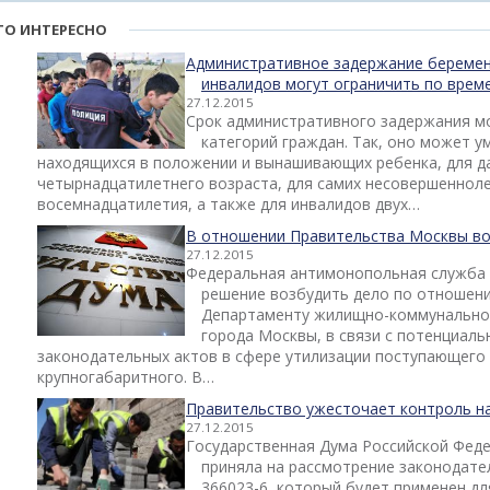
ТО ИНТЕРЕСНО
Административное задержание беремен
инвалидов могут ограничить по врем
27.12.2015
Срок административного задержания мо
категорий граждан. Так, оно может у
находящихся в положении и вынашивающих ребенка, для да
четырнадцатилетнего возраста, для самих несовершенноле
восемнадцатилетия, а также для инвалидов двух…
В отношении Правительства Москвы во
27.12.2015
Федеральная антимонопольная служба 
решение возбудить дело по отношени
Департаменту жилищно-коммунальног
города Москвы, в связи с потенциа
законодательных актов в сфере утилизации поступающего 
крупногабаритного. В…
Правительство ужесточает контроль н
27.12.2015
Государственная Дума Российской Феде
приняла на рассмотрение законодат
366023-6, который будет применен д