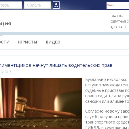
ГЛАВНАЯ
ОБРАТНАЯ С
ация
АДВОКАТЫ
ОСТИ
ЮРИСТЫ
ВИДЕО
лиментщиков начнут лишать водительских прав
.12.2015
Буквально несколько 
вступил законодатель
судебные приставы п
права садиться за ру
санкций или алименто
Согласно новому зак
служб получили прав
транспортного средс
ГИБДД, в суммарном 