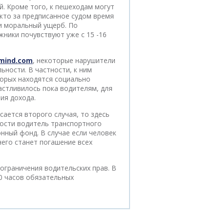
й. Кроме того, к пешеходам могут
 кто за предписанное судом время
 и моральный ущерб. По
ники почувствуют уже с 15 -16
emind.com
, некоторые нарушители
ьности. В частности, к ним
торых находятся социально
частливилось пока водителям, для
ия дохода.
ается второго случая, то здесь
ости водитель транспортного
онный фонд. В случае если человек
его станет погашение всех
ограничения водительских прав. В
0 часов обязательных