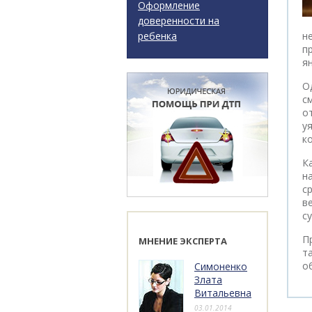
Оформление
доверенности на
ребенка
н
п
я
О
с
о
у
к
К
н
с
в
с
П
МНЕНИЕ ЭКСПЕРТА
т
о
Симоненко
Злата
Витальевна
03.01.2014