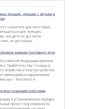
ных женщин, женщин с детьми и
ени
гут сократить для некоторых
меньшиться для: женщин,
м, чьи дети не достигли
тних, не достигших
збудили административное дело
Российской Федерации приняла
ю к Правительству столицы и
о хозяйства и благоустройства
льно имеющимися нарушениями
мусора – бытового и
ад иностранными рабочими
рации в установленном порядке
ельный проект под номером №
ля упорядочивания системы