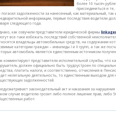
более 10 тысяч рубле
присоединиться и те,
е погасил задолженности за нанесенный, как материальный, так
редварительной информации, первые последствия водители-долж
нваря следующего года.
днако, как озвучили представители юридической фирмы
linkag
могут все-таки избежать последствий собственной неисполнител
тносятся владельцы автомобильных средств, на содержании ко
язвимые категории граждан – инвалиды I и II групп, а так же пос
оторых автомобиль является единственным источником получен
ак комментируют представители исполнительной службы, что кас
арушитель должен официально быть трудоустроен по специальн
редства, платить налоги, и соответственно, отчисления в Пенси
едет нелегальную деятельность, то единственным выходом для н
уществующих задолженностей.
редусматривает законодательный акт и наказания за нарушения 
аком случае водителю грозит либо полное лишение прав, либо 5
бщественных работ.