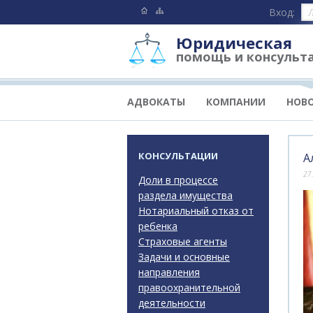
Вход:
Юридическая
помощь и консульт
АДВОКАТЫ
КОМПАНИИ
НОВ
КОНСУЛЬТАЦИИ
А
27
Доли в процессе
раздела имущества
Нотариальный отказ от
ребенка
Страховые агенты
Задачи и основные
направления
правоохранительной
деятельности