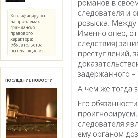
романов в свое
следователя и 
Квалифицируюсь
розыска. Между 
на проблемах
гражданско-
Именно опер, от
правового
характера:
следствия) зан
обязательства,
вытекающие из
преступлений, 
категории..
доказательствен
задержанного –
ПОСЛЕДНИЕ НОВОСТИ
А чем же тогда 
Его обязанности
проигнорируем.
следователя яв
ему органом доз