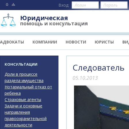
Вход:
Юридическая
помощь и консультация
АДВОКАТЫ
КОМПАНИИ
НОВОСТИ
ЮРИСТЫ
ВИ
КОНСУЛЬТАЦИИ
Следователь
Доли в процессе
05.10.2013
раздела имущества
Нотариальный отказ от
ребенка
Страховые агенты
Задачи и основные
направления
правоохранительной
деятельности