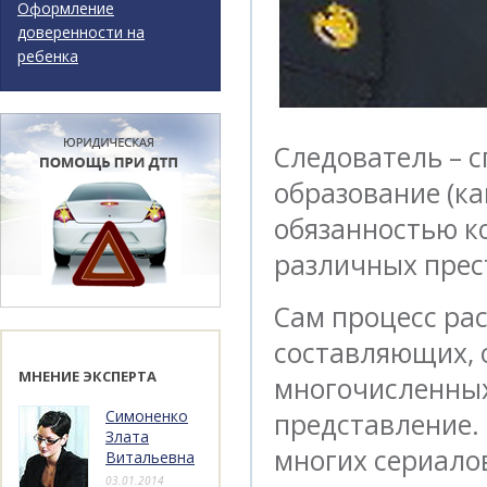
Оформление
доверенности на
ребенка
Следователь – 
образование (ка
обязанностью к
различных прес
Сам процесс ра
составляющих, 
МНЕНИЕ ЭКСПЕРТА
многочисленных
Симоненко
представление.
Злата
многих сериало
Витальевна
03.01.2014