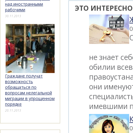
над иностранными
ЭТО ИНТЕРЕСНО
рабочими
30.11.2013
0
не знает се
обилии все
правоустан
Граждане получат
возможность
они именую
обращаться по
вопросам нелегальной
специалисты
миграции в упрощенном
имевшими п
порядке
20.11.2013
0