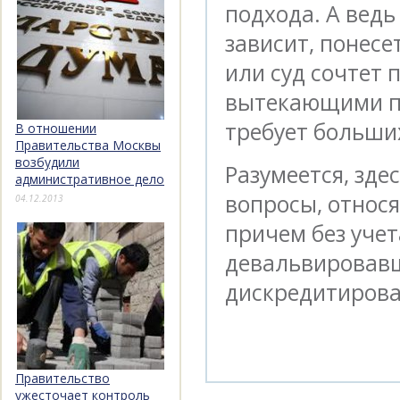
подхода. А ведь
зависит, понесе
или суд сочтет 
вытекающими по
требует больши
В отношении
Правительства Москвы
возбудили
Разумеется, зде
административное дело
вопросы, относя
04.12.2013
причем без уче
девальвировавш
дискредитирова
Правительство
ужесточает контроль