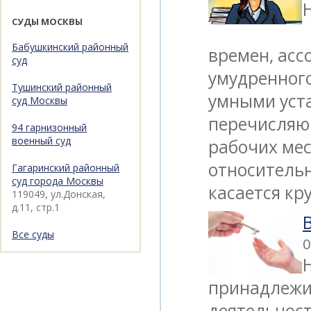
СУДЫ МОСКВЫ
Бабушкинский районный
времен, асс
суд
умудренного
Тушинский районный
умными уст
суд Москвы
перечисляю
94 гарнизонный
военный суд
рабочих мес
относительн
Гагаринский районный
суд города Москвы
касается кр
119049, ул.Донская,
д.11, стр.1
Все суды
0
принадлежи
деятельност