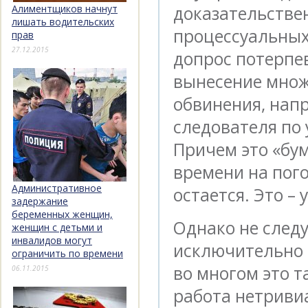
доказательстве
Алиментщиков начнут
лишать водительских
процессуальных
прав
27.12.2015
допрос потерпе
вынесение множ
обвинения, напр
следователя по 
Причем это «бу
времени на пого
Административное
остается. Это – 
задержание
беременных женщин,
Однако не следу
женщин с детьми и
инвалидов могут
исключительно 
ограничить по времени
во многом это та
06.11.2015
работа нетриви