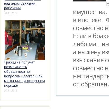
над иностранными
рабочими
имущества. 
30.11.2013
в ипотеке. 
совместно н
Если в брак
либо машину
а на жену в
взыскание с
Граждане получат
совместно 
возможность
обращаться по
нестандартн
вопросам нелегальной
миграции в упрощенном
от обращен
порядке
20.11.2013