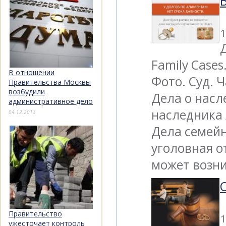
1
Family Cases
В отношении
Фото. Суд. 
Правительства Москвы
возбудили
Дела о насл
административное дело
наследника /
04.12.2013
Дела семей
уголовная о
может возн
Правительство
1
ужесточает контроль