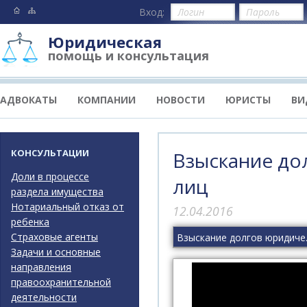
Вход:
Юридическая
помощь и консультация
АДВОКАТЫ
КОМПАНИИ
НОВОСТИ
ЮРИСТЫ
ВИ
КОНСУЛЬТАЦИИ
Взыскание до
Доли в процессе
лиц
раздела имущества
Нотариальный отказ от
12.04.2016
ребенка
Страховые агенты
Взыскание 
Задачи и основные
направления
правоохранительной
деятельности