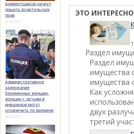
Алиментщиков начнут
лишать водительских
ЭТО ИНТЕРЕСНО
прав
27.12.2015
1
Раздел имуще
Раздел имущ
имущества с
имущества с
Административное
задержание
Как усложня
беременных женщин,
женщин с детьми и
использован
инвалидов могут
двух разлуч
ограничить по времени
06.11.2015
третий учас