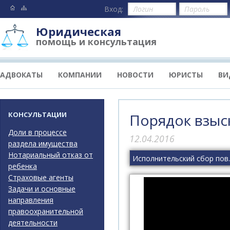
Вход:
Юридическая
помощь и консультация
АДВОКАТЫ
КОМПАНИИ
НОВОСТИ
ЮРИСТЫ
ВИ
КОНСУЛЬТАЦИИ
Порядок взыс
Доли в процессе
12.04.2016
раздела имущества
Нотариальный отказ от
Исполнит
ребенка
Страховые агенты
Задачи и основные
направления
правоохранительной
деятельности