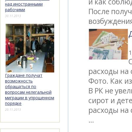
и как соблю
над иностранными
После получ
рабочими
30.11.2013
возбуждени
1
расходы на 
Граждане получат
Фото. Как и
возможность
обращаться по
В РК не уве
вопросам нелегальной
миграции в упрощенном
сирот и дет
порядке
расходы на 
20.11.2013
…