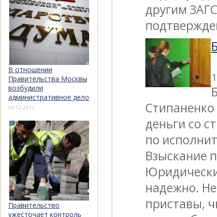
другим ЗАГС
подтвержде
В отношении
1
Правительства Москвы
возбудили
административное дело
Стипаненко 
04.12.2013
деньги со с
по исполнит
Взыскание п
Юридический
надежно. Не
приставы, ч
Правительство
ужесточает контроль