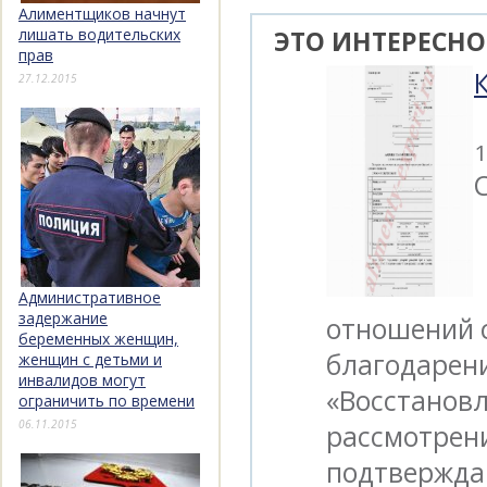
Алиментщиков начнут
лишать водительских
ЭТО ИНТЕРЕСНО
прав
27.12.2015
1
Административное
задержание
отношений с
беременных женщин,
благодарени
женщин с детьми и
инвалидов могут
«Восстановл
ограничить по времени
06.11.2015
рассмотрени
подтвержда