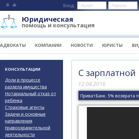
Вход:
Юридическая
помощь и консультация
АДВОКАТЫ
КОМПАНИИ
НОВОСТИ
ЮРИСТЫ
ВИ
КОНСУЛЬТАЦИИ
С зарплатной
Доли в процессе
12.04.2016
раздела имущества
Нотариальный отказ от
Прив
ребенка
Страховые агенты
Задачи и основные
направления
правоохранительной
деятельности