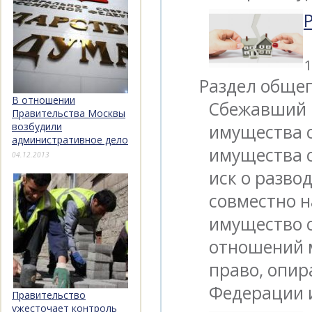
1
Раздел общег
В отношении
Сбежавший м
Правительства Москвы
возбудили
имущества с
административное дело
имущества 
04.12.2013
иск о разво
совместно 
имущество с
отношений 
право, опир
Федерации 
Правительство
ужесточает контроль