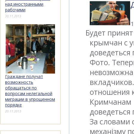
над иностранными
рабочими
30.11.2013
1
Будет принят
крымчан с 
доведеться 
Фото. Тепер
невозможна
Граждане получат
вкладчиков.
возможность
обращаться по
отношения 
вопросам нелегальной
миграции в упрощенном
Кримчанам
порядке
доведеться 
20.11.2013
За словами 
механізму п