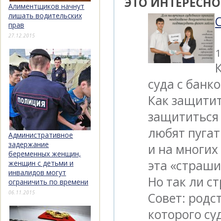
ЭТО ИНТЕРЕСНО
Алиментщиков начнут
лишать водительских
прав
27.12.2015
1
суда с банк
Как защитит
защититься 
любят пугат
Административное
задержание
и на многи
беременных женщин,
эта «страши
женщин с детьми и
инвалидов могут
Но так ли с
ограничить по времени
06.11.2015
Совет: родс
которого су