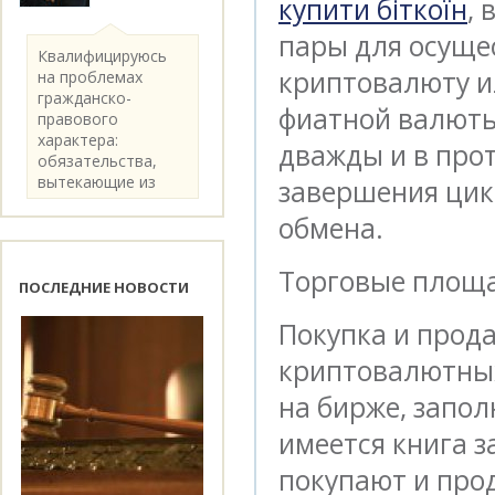
купити біткоїн
,
пары для осуще
Квалифицируюсь
криптовалюту и
на проблемах
гражданско-
фиатной валюты
правового
характера:
дважды и в про
обязательства,
вытекающие из
завершения цик
категории..
обмена.
Торговые площ
ПОСЛЕДНИЕ НОВОСТИ
Покупка и прод
криптовалютных
на бирже, запо
имеется книга з
покупают и прод