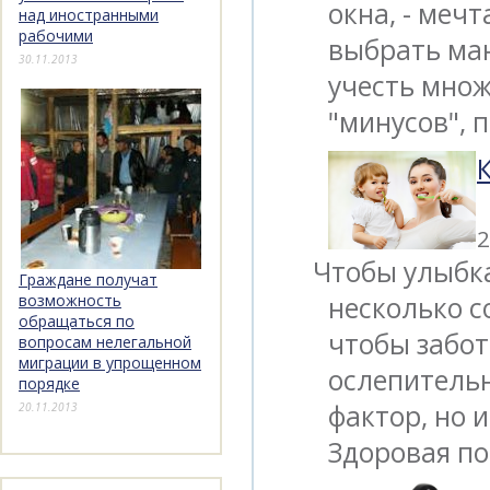
окна, - меч
над иностранными
рабочими
выбрать ма
30.11.2013
учесть множ
"минусов", 
2
Чтобы улыбка
Граждане получат
несколько со
возможность
обращаться по
чтобы забот
вопросам нелегальной
миграции в упрощенном
ослепительн
порядке
фактор, но 
20.11.2013
Здоровая по