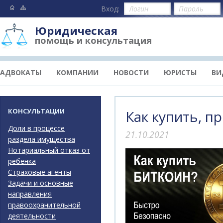
Вход:
Юридическая
помощь и консультация
АДВОКАТЫ
КОМПАНИИ
НОВОСТИ
ЮРИСТЫ
ВИ
КОНСУЛЬТАЦИИ
Как купить, 
Доли в процессе
21.10.2021
раздела имущества
Нотариальный отказ от
ребенка
Страховые агенты
Задачи и основные
направления
правоохранительной
деятельности