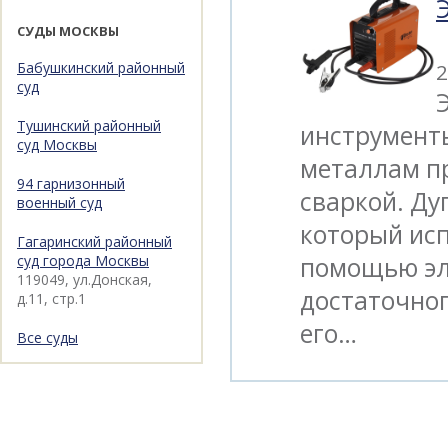
СУДЫ МОСКВЫ
Бабушкинский районный
2
суд
Тушинский районный
инструмент
суд Москвы
металлам п
94 гарнизонный
сваркой. Дуг
военный суд
который исп
Гагаринский районный
суд города Москвы
помощью эл
119049, ул.Донская,
достаточног
д.11, стр.1
его…
Все суды