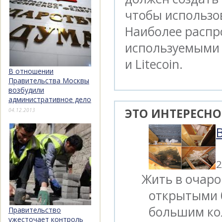
чтобы использов
Наиболее расп
используемыми д
и Litecoin.
В отношении
Правительства Москвы
возбудили
административное дело
ЭТО ИНТЕРЕСНО
04.12.2013
2
Жить в очаро
открытыми 
большим ко
Правительство
ужесточает контроль