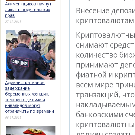
Алиментщиков начнут
Внесение депози
лишать водительских
прав
криптовалютам
27.12.2015
Криптовалютны
снимают средст
количество бир
принимают депо
фиатной и крип
всем мире при
Административное
задержание
транзакций, что
беременных женщин,
женщин с детьми и
накладываемыми
инвалидов могут
ограничить по времени
банковскими сч
06.11.2015
криптовалютные
должен создать