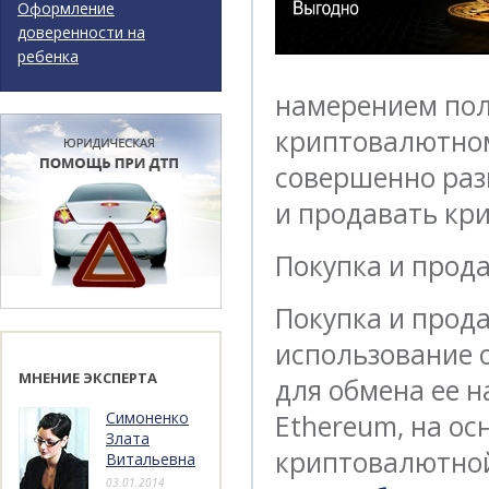
Оформление
доверенности на
ребенка
намерением пол
криптовалютном
совершенно разн
и продавать кр
Покупка и прод
Покупка и прода
использование 
МНЕНИЕ ЭКСПЕРТА
для обмена ее 
Симоненко
Ethereum, на ос
Злата
криптовалютной
Витальевна
03.01.2014