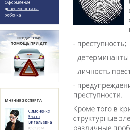
Оформление
доверенности на
ребенка
- преступность;
- детерминанты
- личность прес
- предупрежден
преступности.
МНЕНИЕ ЭКСПЕРТА
Кроме того в к
Симоненко
структурные эле
Злата
Витальевна
различные проб
03.01.2014