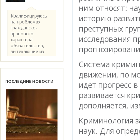
ним относят: н
Квалифицируюсь
историю развит
на проблемах
преступных гру
гражданско-
правового
исследования пр
характера:
обязательства,
прогнозирование
вытекающие из
категории..
Система кримино
движении, по ме
ПОСЛЕДНИЕ НОВОСТИ
идет прогресс в
развивается кри
дополняется, из
Криминология з
наук. Для опред