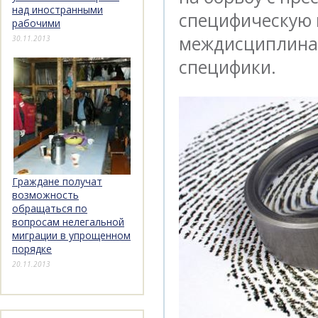
над иностранными
специфическую 
рабочими
междисциплинар
30.11.2013
специфики.
Граждане получат
возможность
обращаться по
вопросам нелегальной
миграции в упрощенном
порядке
20.11.2013