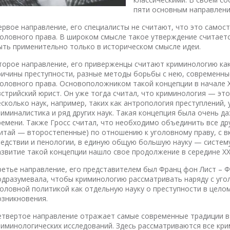
пяти основным направлени
ервое направление, его специалисты не считают, что это самост
головного права. В широком смысле такое утверждение считает
ыть применительно только в историческом смысле идеи.
торое направление, его приверженцы считают криминологию как 
ричины преступности, разные методы борьбы с нею, современны
головного права. Основоположником такой концепции в начале XX
встрийский юрист. Он уже тогда считал, что криминология — это
есколько наук, например, таких как антропология преступлений,
риминалистика и ряд других наук. Такая концепция была очень д
ремени. Также Гросс считал, что необходимо объединить все др
читай — второстепенные) по отношению к уголовному праву, с в
ледствии и пенологии, в единую общую большую науку — систем
азвитие такой концепции нашло свое продолжение в середине XX
ретье направление, его представителем был Франц фон Лист – Ф
одразумевала, чтобы криминологию рассматривать наряду с уго
головной политикой как отдельную науку о преступности в целом
озникновения.
етвертое направление отражает самые современные традиции в
риминологических исследований. Здесь рассматриваются все кр