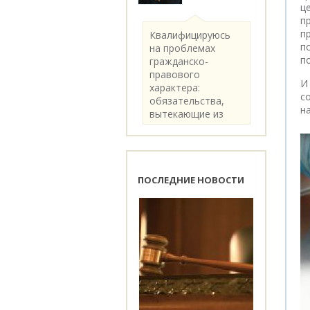
ц
п
п
Квалифицируюсь
п
на проблемах
п
гражданско-
правового
И
характера:
с
обязательства,
н
вытекающие из
категории..
ПОСЛЕДНИЕ НОВОСТИ