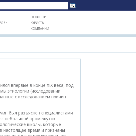
НОВОСТИ
ВЯЗЬ
ЮРИСТЫ
КОМПАНИИ
лся впервые в конце XIX века, под
мы этиологии (исследовании
язанные с исследованием причин
рмин был разъяснен специалистами
рез небольшой промежуток
ологические школы, которые
 в настоящее время и признаны
ставе их можно представить по