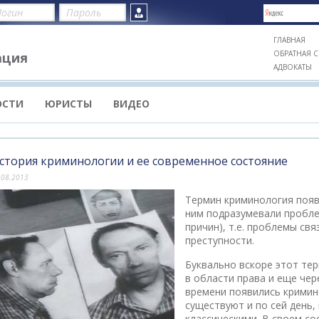
ГЛАВНАЯ
ОБРАТНАЯ С
ация
АДВОКАТЫ
ОСТИ
ЮРИСТЫ
ВИДЕО
стория криминологии и ее современное состояние
.08.2013
Термин криминология появи
ним подразумевали пробле
причин), т.е. проблемы св
преступности.
Буквально вскоре этот те
в области права и еще че
времени появились кримин
существуют и по сей день,
классическими. В своем со