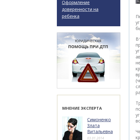
Оформление
доверенности на
ребенка
П
у
б
В
п
у
а
н
к
в
(
с
р
Т
МНЕНИЕ ЭКСПЕРТА
п
у
Симоненко
в
Злата
Витальевна
Ч
к
03.01.2014