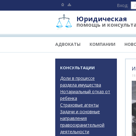
Вход:
Юридическая
помощь и консульт
АДВОКАТЫ
КОМПАНИИ
НОВ
КОНСУЛЬТАЦИИ
И
19
Доли в процессе
раздела имущества
Нотариальный отказ от
ребенка
Страховые агенты
Задачи и основные
направления
правоохранительной
деятельности