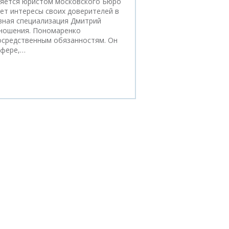
яется юристом московского Бюро
ет интересы своих доверителей в
вная специализация Дмитрий
тношения. Пономаренко
осредственным обязанностям. Он
сфере,…