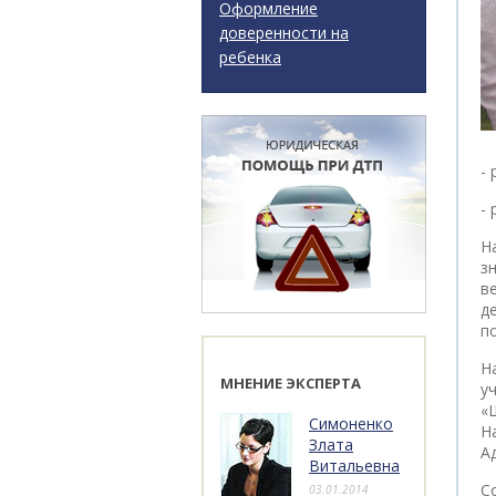
Оформление
доверенности на
ребенка
-
-
Н
з
в
д
п
Н
МНЕНИЕ ЭКСПЕРТА
у
«
Симоненко
Н
Злата
А
Витальевна
С
03.01.2014