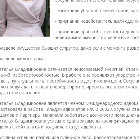
- взыскании убытков с инвесторов, за
- признании недействительными сделок
- признании прав собственности доль
недвижимое имущество денежные средс
 разделе имущества бывших супругов, даже если с момента разво
 разделе жилого дома.
аталья Владимировна отличается неиссякаемой энергией, стре
наний, работоспособностью. В работе она проявляет упорство, 
едет, пунктуальность, настойчивость в достижении цели. Сосул
ело предугадать на шаг вперед, спрогнозировать все возможные
одготовиться к ним.
аталья Владимировна является членом Международного адвокат
частвовала в работе Гильдии адвокатов РФ. В 2002 Сосулина ст
Щеглов и Партнеры. Начинала работать с должности помощника 
аталья Владимировна успешно сдала экзамены квалификационно
двокатской палаты и получила статус адвоката.
осулина успешно разрешила судебное дело, рассматриваемое в