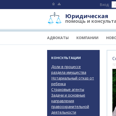
Вход:
Юридическая
помощь и консульт
АДВОКАТЫ
КОМПАНИИ
НОВ
КОНСУЛЬТАЦИИ
С
12
Доли в процессе
раздела имущества
Нотариальный отказ от
ребенка
Страховые агенты
Задачи и основные
направления
правоохранительной
деятельности