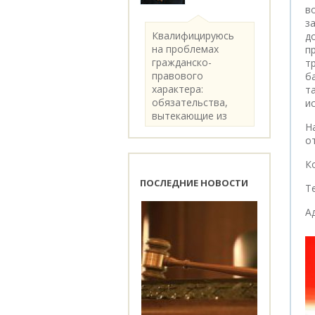
в
з
Квалифицируюсь
д
на проблемах
п
гражданско-
т
правового
б
характера:
т
обязательства,
и
вытекающие из
Н
категории..
о
К
ПОСЛЕДНИЕ НОВОСТИ
Те
А