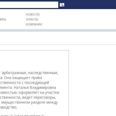
НОВОСТИ
ВЯЗЬ
ЮРИСТЫ
КОМПАНИИ
 арбитражные, наследственные,
ла. Она защищает права
обственности с последующей
клиента. Наталья Владимировна
жимостью: оформляет на участки
ственности, ведет переговоры,
 имущественном разделе между
зводство.
аты в судах по искам о: