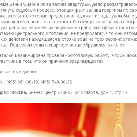
озмещении ущерба из-за залива квартиры». Дело рассматривало
атянуть судебный процесс, отрицая факт залива квартиры по св
оказательств, которые предоставил адвокат истца, судом было 
роизошел именно из-за ответчика. Он осуществлял ремонт пос
руда рабочих, не имевших лицензии на работы в сфере строител
атарею центрального отопления, не предполагая, что они летом
аких действий находящаяся в стояке вода на трех верхних этажа
стца. Под весом воды в квартире истца обрушился потолок.
аталья Владимировна провела кропотливую работу, чтобы доказа
тветчика в том, что он причинил вред имуществу.
онтактные данные:
л.: (495) 961-00-19, (495) 748-00-32.
дрес: Москва, Бизнес-центр «Трио», ул.8 Марта, дом 1, стр.12