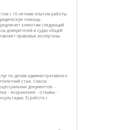
стом с 10-летним опытом работы.
юридическую помощь
предлагает клиентам следующий
ресы доверителей в судах общей
ставляет правовые экспертизы
слуг по делам административного
ятилетний стаж. Список
роцессуальных документов: -
ва; - возражения; - отзывы; -
нсультации; 3) работа с