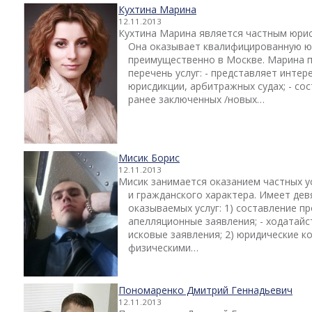
Кухтина Марина
12.11.2013
Кухтина Марина является частным юри
Она оказывает квалифицированную 
преимущественно в Москве. Марина 
перечень услуг: - представляет инте
юрисдикции, арбитражных судах; - со
ранее заключенных /новых…
Мисик Борис
12.11.2013
Мисик занимается оказанием частных у
и гражданского характера. Имеет дев
оказываемых услуг: 1) составление п
апелляционные заявления; - ходатайст
исковые заявления; 2) юридические ко
физическими…
Пономаренко Дмитрий Геннадьевич
12.11.2013