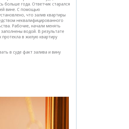
сь больше года. Ответчик старался
оей вине. С помощью
установлено, что залив квартиры
редством неквалифицированного
ьства. Рабочие, начали менять
 заполнены водой. В результате
х протекла в жилую квартиру
ть в суде факт залива и вину