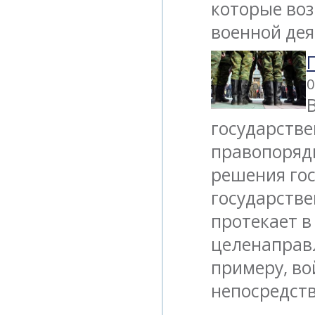
которые воз
военной де
0
государстве
правопорядк
решения го
государстве
протекает в
целенаправл
примеру, во
непосредст