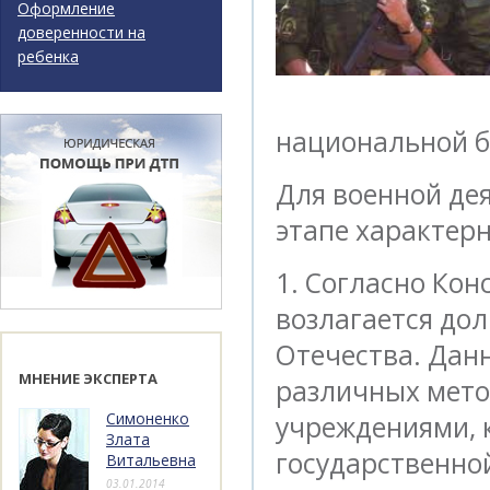
Оформление
доверенности на
ребенка
национальной б
Для военной де
этапе характер
1. Согласно Ко
возлагается дол
Отечества. Дан
МНЕНИЕ ЭКСПЕРТА
различных мето
Симоненко
учреждениями, 
Злата
государственной
Витальевна
03.01.2014