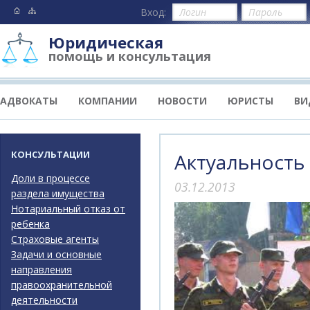
Вход:
Юридическая
помощь и консультация
АДВОКАТЫ
КОМПАНИИ
НОВОСТИ
ЮРИСТЫ
ВИ
КОНСУЛЬТАЦИИ
Актуальность
Доли в процессе
03.12.2013
раздела имущества
Нотариальный отказ от
ребенка
Страховые агенты
Задачи и основные
направления
правоохранительной
деятельности