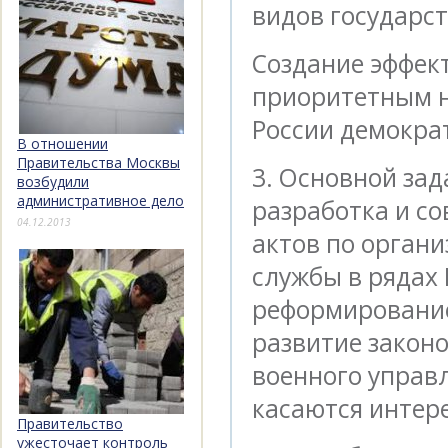
видов государс
Создание эффек
приоритетным 
России демокра
В отношении
Правительства Москвы
3. Основной зад
возбудили
административное дело
разработка и с
04.12.2013
актов по орган
службы в рядах
реформирование
развитие законо
военного управл
касаются интер
Правительство
ужесточает контроль