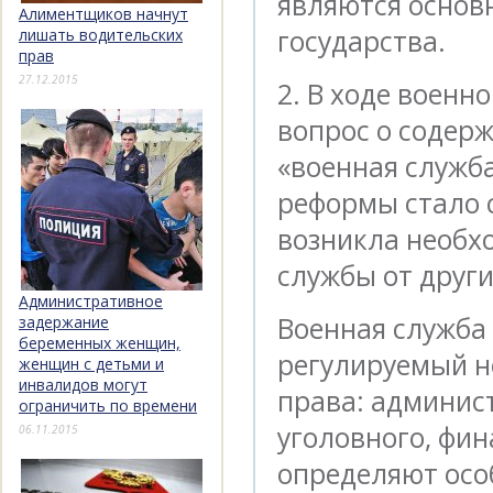
являются основ
Алиментщиков начнут
государства.
лишать водительских
прав
27.12.2015
2. В ходе воен
вопрос о содер
«военная служб
реформы стало 
возникла необх
службы от други
Административное
Военная служба
задержание
беременных женщин,
регулируемый н
женщин с детьми и
инвалидов могут
права: админис
ограничить по времени
уголовного, фин
06.11.2015
определяют осо