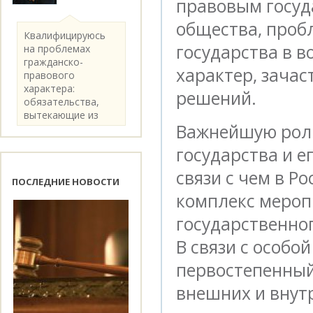
правовым госуд
общества, проб
Квалифицируюсь
государства в в
на проблемах
гражданско-
характер, зача
правового
характера:
решений.
обязательства,
вытекающие из
Важнейшую роль
категории..
государства и 
связи с чем в Р
ПОСЛЕДНИЕ НОВОСТИ
комплекс меро
государственно
В связи с особо
первостепенный
внешних и внутр