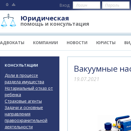
Вход:
Юридическая
помощь и консультация
АДВОКАТЫ
КОМПАНИИ
НОВОСТИ
ЮРИСТЫ
ВИ
КОНСУЛЬТАЦИИ
Вакуумные нас
Доли в процессе
19.07.2021
раздела имущества
Нотариальный отказ от
ребенка
Страховые агенты
Задачи и основные
направления
правоохранительной
деятельности