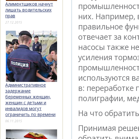
промышленности
Алиментщиков начнут
лишать водительских
них. Например, 
прав
27.12.2015
правильное фун
отвечает за ко
насосы также н
усиления тормо
промышленность
используются в
Административное
в: переработке 
задержание
полиграфии, мед
беременных женщин,
женщин с детьми и
инвалидов могут
На что обратит
ограничить по времени
06.11.2015
Принимая решени
обратить внима