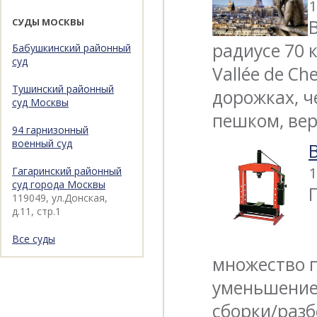
1
СУДЫ МОСКВЫ
радиусе 70 
Бабушкинский районный
суд
Vallée de Ch
Тушинский районный
дорожках, че
суд Москвы
пешком, вер
94 гарнизонный
военный суд
1
Гагаринский районный
суд города Москвы
119049, ул.Донская,
д.11, стр.1
Все суды
множество п
уменьшение
сборки/раз