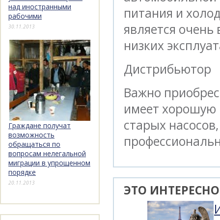
над иностранными
питания и холо
рабочими
является очень
30.11.2013
низких эксплуа
Дистрибьютор
Важно приобрес
имеет хорошую 
старых насосов,
Граждане получат
возможность
профессиональн
обращаться по
вопросам нелегальной
миграции в упрощенном
порядке
20.11.2013
ЭТО ИНТЕРЕСНО