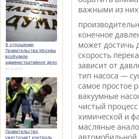
важными из них
производительн
конечное давле
может достичь 
В отношении
Правительства Москвы
скорость перека
возбудили
административное дело
зависит от давл
04.12.2013
тип насоса — су
самое простое 
вакуумные насо
чистый процесс
химической и ф
масляные аналог
Правительство
автомобильной 
ужесточает контроль