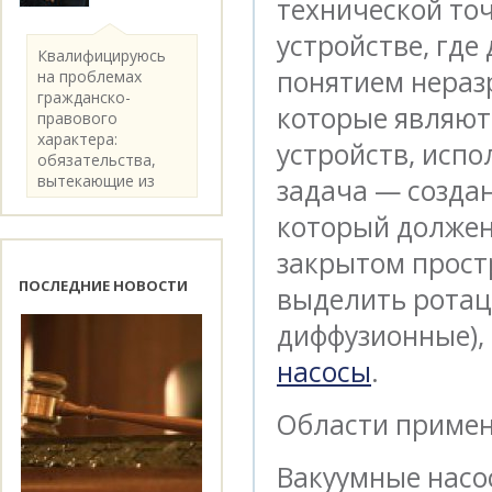
технической точ
устройстве, где
Квалифицируюсь
понятием нераз
на проблемах
гражданско-
которые являют
правового
характера:
устройств, исп
обязательства,
вытекающие из
задача — созда
категории..
который должен 
закрытом прост
ПОСЛЕДНИЕ НОВОСТИ
выделить ротац
диффузионные),
насосы
.
Области примен
Вакуумные насо