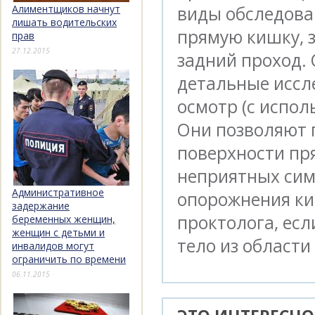
виды обследова
Алиментщиков начнут
лишать водительских
прямую кишку, 
прав
27.12.2015
задний проход.
детальные иссл
осмотр (с испол
Они позволяют 
поверхности пр
неприятных сим
Административное
опорожнения ки
задержание
проктолога, ес
беременных женщин,
женщин с детьми и
тело из области
инвалидов могут
ограничить по времени
06.11.2015