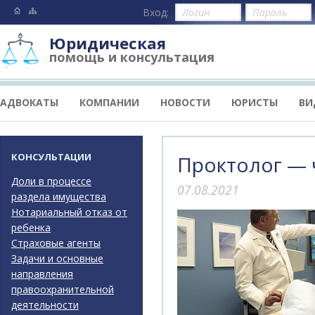
Вход:
Юридическая
помощь и консультация
АДВОКАТЫ
КОМПАНИИ
НОВОСТИ
ЮРИСТЫ
ВИ
КОНСУЛЬТАЦИИ
Проктолог — 
Доли в процессе
07.08.2021
раздела имущества
Нотариальный отказ от
ребенка
Страховые агенты
Задачи и основные
направления
правоохранительной
деятельности