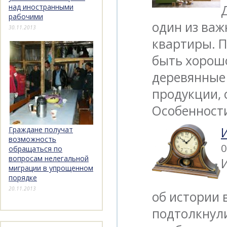
над иностранными
рабочими
один из важ
30.11.2013
квартиры. П
быть хорош
деревянные 
продукции, 
Особенности
Граждане получат
возможность
0
обращаться по
вопросам нелегальной
миграции в упрощенном
порядке
20.11.2013
об истории 
подтолкнули