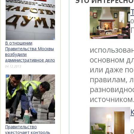
ЭТО ИНТЕРЕСНО
0
В отношении
использован
Правительства Москвы
возбудили
основном дл
административное дело
04.12.2013
или даже по
правилам, л
разновидно
источнико
Правительство
0
ужесточает контроль