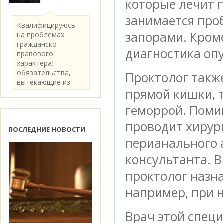
которые лечит 
занимается про
Квалифицируюсь
запорами. Кроме
на проблемах
гражданско-
диагностика оп
правового
характера:
обязательства,
Проктолог такж
вытекающие из
прямой кишки, 
категории..
геморрой. Помим
проводит хирур
ПОСЛЕДНИЕ НОВОСТИ
перианального а
консультанта. В
проктолог назн
например, при 
Врач этой спец