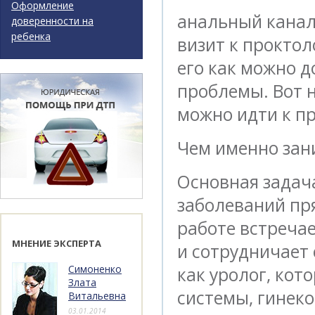
Оформление
анальный канал 
доверенности на
ребенка
визит к проктол
его как можно 
проблемы. Вот н
можно идти к пр
Чем именно зан
Основная зада
заболеваний пря
работе встреча
МНЕНИЕ ЭКСПЕРТА
и сотрудничает 
Симоненко
как уролог, ко
Злата
системы, гинеко
Витальевна
03.01.2014