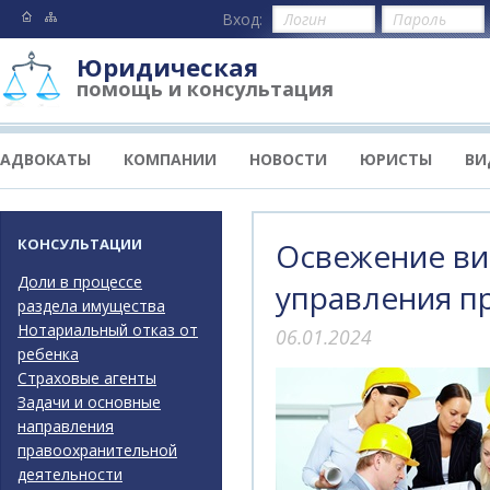
Вход:
Юридическая
помощь и консультация
АДВОКАТЫ
КОМПАНИИ
НОВОСТИ
ЮРИСТЫ
ВИ
КОНСУЛЬТАЦИИ
Освежение ви
Доли в процессе
управления п
раздела имущества
Нотариальный отказ от
06.01.2024
ребенка
Страховые агенты
Задачи и основные
направления
правоохранительной
деятельности