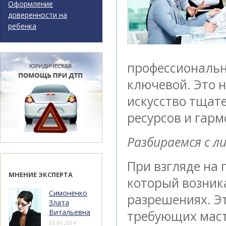
Оформление
доверенности на
ребенка
профессиональн
ключевой. Это н
искусство тщат
ресурсов и гар
Разбираемся с л
При взгляде на 
МНЕНИЕ ЭКСПЕРТА
который возника
Симоненко
разрешениях. Э
Злата
Витальевна
требующих маст
03.01.2014