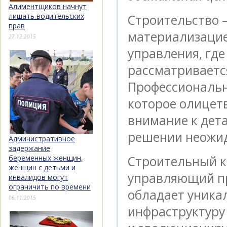
Алиментщиков начнут
лишать водительских
Строительство —
прав
материализацие
27.12.2015
управления, где
рассматривается
Профессиональн
которое олицетв
внимание к дета
решении неожид
Административное
задержание
Строительный к
беременных женщин,
женщин с детьми и
управляющий пр
инвалидов могут
ограничить по времени
обладает уника
06.11.2015
инфраструктуру 