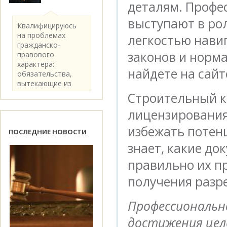
деталям. Профе
выступают в ро
Квалифицируюсь
на проблемах
легкостью нави
гражданско-
законов и норм
правового
характера:
найдете на сай
обязательства,
вытекающие из
категории..
Строительный к
лицензирования
избежать потен
ПОСЛЕДНИЕ НОВОСТИ
знает, какие до
правильно их п
получения разр
Профессионально
достижения цел