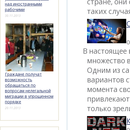
стране, они
над иностранными
таких случ
рабочими
30.11.2013
0
В настоящее 
множество в
Одним из с
Граждане получат
вариантов с
возможность
обращаться по
момента св
вопросам нелегальной
миграции в упрощенном
привлекают 
порядке
только зрел
20.11.2013
0