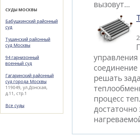
вызовут…
СУДЫ МОСКВЫ
Бабушкинский районный
суд
2
Тушинский районный
суд Москвы
управления 
94 гарнизонный
военный суд
соединение 
Гагаринский районный
решать зад
суд города Москвы
теплообмен
119049, ул.Донская,
д.11, стр.1
процесс те
Все суды
достаточно 
нагреваемо