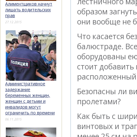
лестничного м
Алиментщиков начнут
образом загнут
лишать водительских
прав
они вообще не 
27.12.2015
Что касается бе
балюстраде. Вс
оборудованы ею.
стоит добавить 
расположенный
Административное
Безопасны ли в
задержание
беременных женщин,
пролетами?
женщин с детьми и
инвалидов могут
ограничить по времени
Как быть с шири
06.11.2015
винтовых и тра
менее 25 см на 