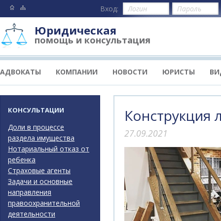
Вход:
Юридическая
помощь и консультация
АДВОКАТЫ
КОМПАНИИ
НОВОСТИ
ЮРИСТЫ
ВИ
КОНСУЛЬТАЦИИ
Конструкция 
Доли в процессе
27.09.2021
раздела имущества
Нотариальный отказ от
ребенка
Страховые агенты
Задачи и основные
направления
правоохранительной
деятельности