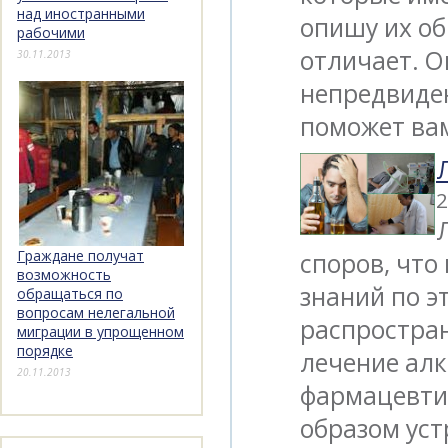
над иностранными
опишу их об
рабочими
отличает. О
30.11.2013
непредвиде
поможет вам
2
Граждане получат
споров, что
возможность
знаний по э
обращаться по
вопросам нелегальной
распростра
миграции в упрощенном
порядке
лечение ал
20.11.2013
фармацевти
образом уст