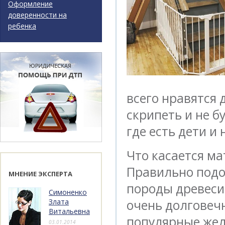
Оформление
доверенности на
ребенка
всего нравятся 
скрипеть и не б
где есть дети и
Что касается ма
Правильно под
МНЕНИЕ ЭКСПЕРТА
породы древеси
Симоненко
Злата
очень долговеч
Витальевна
популярные жел
03.01.2014