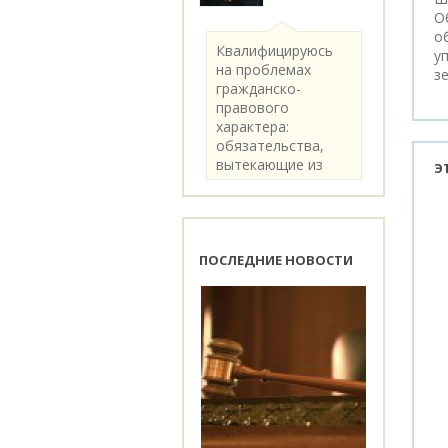
О
о
Квалифицируюсь
у
на проблемах
з
гражданско-
правового
характера:
обязательства,
вытекающие из
Э
категории..
ПОСЛЕДНИЕ НОВОСТИ