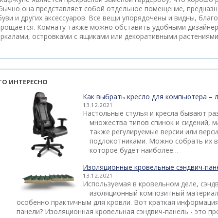
бычно она представляет собой отдельное помещение, предназн
буви и других аксессуаров. Все вещи упорядочены и видны, благо
прощается. Комнату также можно обставить удобными дизайнер
еркалами, островками с ящиками или декоративными растениями
ТО ИНТЕРЕСНО
Как выбрать кресло для компьютера – 
13.12.2021
Настольные стулья и кресла бывают ра
множества типов спинок и сидений, м
также регулируемые версии или верс
подлокотниками. Можно собрать их в
которое будет наиболее…
Изоляционные кровельные сэндвич-пан
13.12.2021
Используемая в кровельном деле, сэнд
изоляционный композитный материал
особенно практичным для кровли. Вот краткая информация
панели? Изоляционная кровельная сэндвич-панель - это пр