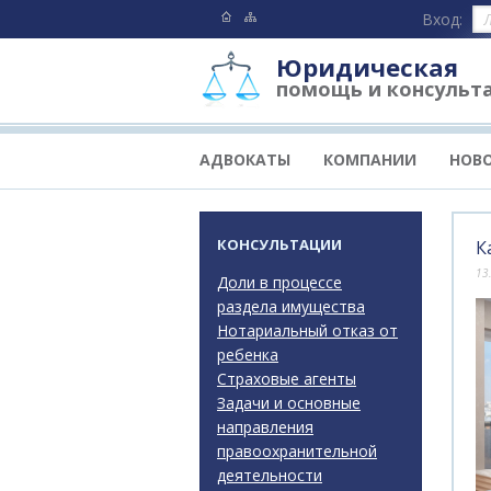
Вход:
Юридическая
помощь и консульт
АДВОКАТЫ
КОМПАНИИ
НОВ
КОНСУЛЬТАЦИИ
К
13
Доли в процессе
раздела имущества
Нотариальный отказ от
ребенка
Страховые агенты
Задачи и основные
направления
правоохранительной
деятельности