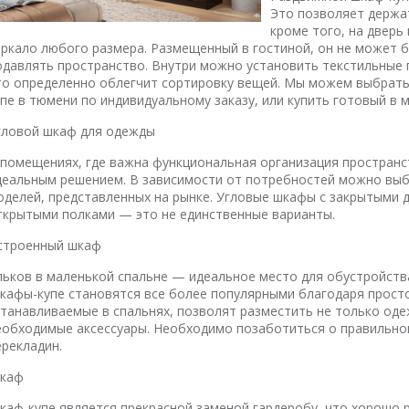
Это позволяет держа
кроме того, на двер
еркало любого размера. Размещенный в гостиной, он не может б
одавлять пространство. Внутри можно установить текстильные 
то определенно облегчит сортировку вещей. Мы можем выбрать
упе в тюмени по индивидуальному заказу, или купить готовый в 
гловой шкаф для одежды
 помещениях, где важна функциональная организация пространс
деальным решением. В зависимости от потребностей можно выб
оделей, представленных на рынке. Угловые шкафы с закрытыми 
ткрытыми полками — это не единственные варианты.
строенный шкаф
льков в маленькой спальне — идеальное место для обустройства
кафы-купе становятся все более популярными благодаря прост
станавливаемые в спальнях, позволят разместить не только одеж
еобходимые аксессуары. Необходимо позаботиться о правильно
ерекладин.
каф
каф-купе является прекрасной заменой гардеробу, что хорошо 