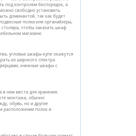
ть под контролем беспорядок, а
ь можно свободно установить
ыть доминантой, так как будет
подвесные полки или органайзеры,
 столяра, чтобы заказать шкаф
мебельном магазине.
тва, угловые шкафы-купе окажутся
рать из широкого спектра
дверцами, книжные шкафы с
 в нем места для хранения.
оте монтажа, обычно
ду, обувь, но и другие
м расположении полок и
работает в случае больших комнат.