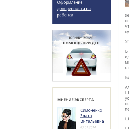
Оформление
доверенности на
ребенка
з
п
ч
к
У
В
и
м
о
В
А
Ш
у
МНЕНИЕ ЭКСПЕРТА
н
п
Симоненко
Злата
Ш
Витальевна
03.01.2014
Ш