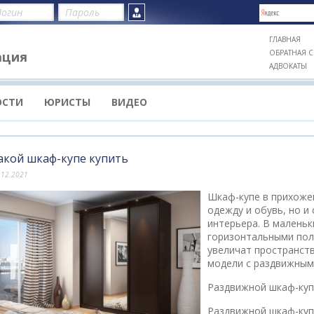
ГЛАВНАЯ
ОБРАТНАЯ С
ация
АДВОКАТЫ
ОСТИ
ЮРИСТЫ
ВИДЕО
акой шкаф-купе купить
.12.2021
Шкаф-купе в прихожей
одежду и обувь, но и
интерьера. В маленьк
горизонтальными пол
увеличат пространств
модели с раздвижным
Раздвижной шкаф-куп
Раздвижной шкаф-куп