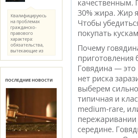
качественным. П
30% жира. Жир 
Квалифицируюсь
Чтобы убедиться
на проблемах
гражданско-
покупать кускам
правового
характера:
обязательства,
Почему говядин
вытекающие из
приготовления 
категории..
Говядина — это
нет риска зара
ПОСЛЕДНИЕ НОВОСТИ
выберем сильно
типичная и клас
medium-rare, ил
пережаривании 
середине. Говяд