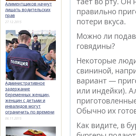
тает во рту. Он 
Алиментщиков начнут
правильно приго
лишать водительских
прав
потери вкуса.
27.12.2015
Можно ли подав
говядины?
Некоторые люди
свининой, напр
вариант — приг
Административное
или индейки). А
задержание
беременных женщин,
приготовленные
женщин с детьми и
инвалидов могут
Обычно их готов
ограничить по времени
06.11.2015
Как видите, в б
бургеры подают