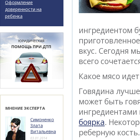
Оформление
доверенности на
ребенка
ингредиентом б
приготовленное
вкус. Сегодня м
всего сочетаетс
Какое мясо идет
Говядина лучше 
может быть говя
МНЕНИЕ ЭКСПЕРТА
ингредиентами
Симоненко
боярка
. Некото
Злата
реберную кость
Витальевна
03.01.2014