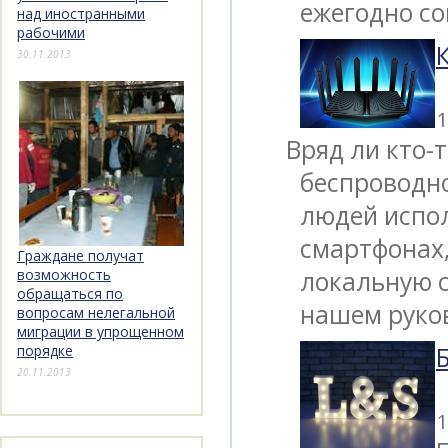
ежегодно с
над иностранными
рабочими
30.11.2013
1
Вряд ли кто-
беспроводно
людей испо
смартфонах,
Граждане получат
локальную с
возможность
обращаться по
нашем руков
вопросам нелегальной
миграции в упрощенном
порядке
20.11.2013
1