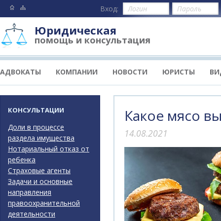
Вход:
Юридическая
помощь и консультация
АДВОКАТЫ
КОМПАНИИ
НОВОСТИ
ЮРИСТЫ
ВИ
КОНСУЛЬТАЦИИ
Какое мясо вы
Доли в процессе
14.08.2021
раздела имущества
Нотариальный отказ от
ребенка
Страховые агенты
Задачи и основные
направления
правоохранительной
деятельности