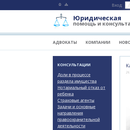
Вход:
Юридическая
помощь и консульт
АДВОКАТЫ
КОМПАНИИ
НОВ
КОНСУЛЬТАЦИИ
К
26
Доли в процессе
раздела имущества
Нотариальный отказ от
ребенка
Страховые агенты
Задачи и основные
направления
правоохранительной
деятельности