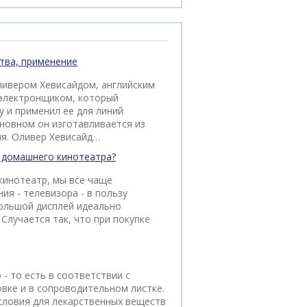
ства, применение
ливером Хевисайдом, английским
электронщиком, который
у и применил ее для линий
сновном он изготавливается из
ля. Оливер Хевисайд…
 домашнего кинотеатра?
кинотеатр, мы все чаще
ия - телевизора - в пользу
Большой дисплей идеально
 Случается так, что при покупке
- то есть в соответствии с
вке и в сопроводительном листке.
словия для лекарственных веществ