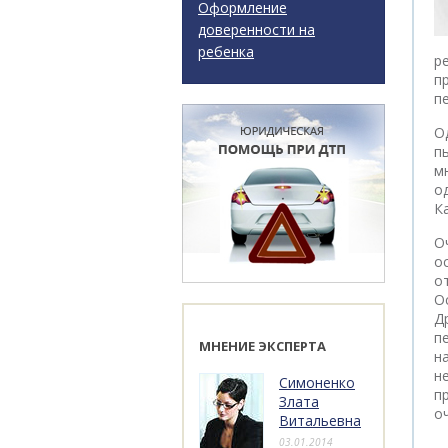
Оформление
доверенности на
ребенка
р
п
п
О
п
м
о
К
О
о
о
O
Д
п
МНЕНИЕ ЭКСПЕРТА
н
н
Симоненко
п
Злата
о
Витальевна
03.01.2014