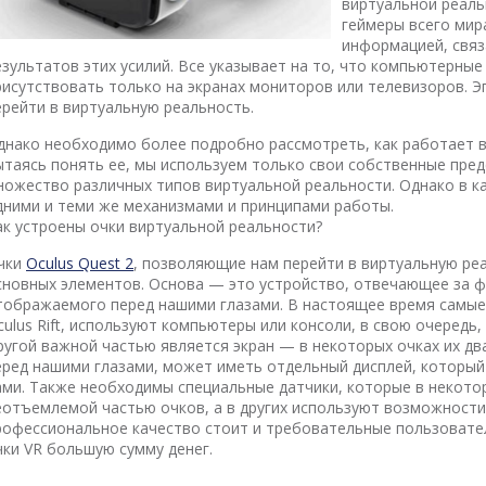
виртуальной реаль
геймеры всего мир
информацией, связ
езультатов этих усилий. Все указывает на то, что компьютерные
рисутствовать только на экранах мониторов или телевизоров. 
ерейти в виртуальную реальность.
днако необходимо более подробно рассмотреть, как работает в
ытаясь понять ее, мы используем только свои собственные пре
ножество различных типов виртуальной реальности. Однако в к
дними и теми же механизмами и принципами работы.
ак устроены очки виртуальной реальности?
чки
Oculus Quest 2
, позволяющие нам перейти в виртуальную ре
сновных элементов. Основа — это устройство, отвечающее за 
тображаемого перед нашими глазами. В настоящее время самые 
culus Rift, используют компьютеры или консоли, в свою очередь
ругой важной частью является экран — в некоторых очках их дв
еред нашими глазами, может иметь отдельный дисплей, которы
ами. Также необходимы специальные датчики, которые в некото
еотъемлемой частью очков, а в других используют возможности
рофессиональное качество стоит и требовательные пользовател
чки VR большую сумму денег.