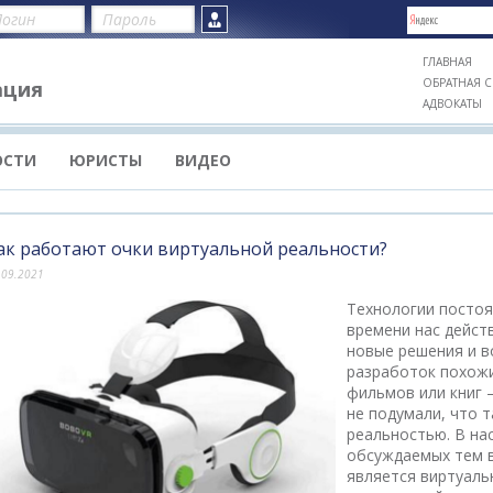
ГЛАВНАЯ
ОБРАТНАЯ С
ация
АДВОКАТЫ
ОСТИ
ЮРИСТЫ
ВИДЕО
ак работают очки виртуальной реальности?
.09.2021
Технологии постоя
времени нас дейс
новые решения и в
разработок похожи
фильмов или книг 
не подумали, что т
реальностью. В на
обсуждаемых тем в
является виртуаль