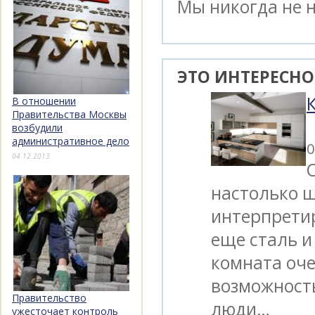
Мы никогда не 
ЭТО ИНТЕРЕСНО
В отношении
Правительства Москвы
возбудили
административное дело
0
04.12.2013
настолько ш
интерпретир
еще сталь и 
комната оче
возможность
Правительство
люди…
ужесточает контроль