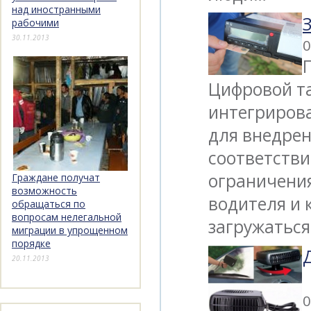
над иностранными
рабочими
30.11.2013
0
Цифровой та
интегриров
для внедрен
соответстви
ограничения
Граждане получат
возможность
водителя и
обращаться по
вопросам нелегальной
загружатьс
миграции в упрощенном
порядке
20.11.2013
0