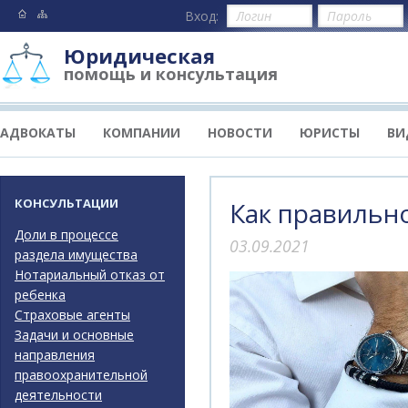
Вход:
Юридическая
помощь и консультация
АДВОКАТЫ
КОМПАНИИ
НОВОСТИ
ЮРИСТЫ
ВИ
КОНСУЛЬТАЦИИ
Как правильн
Доли в процессе
03.09.2021
раздела имущества
Нотариальный отказ от
ребенка
Страховые агенты
Задачи и основные
направления
правоохранительной
деятельности