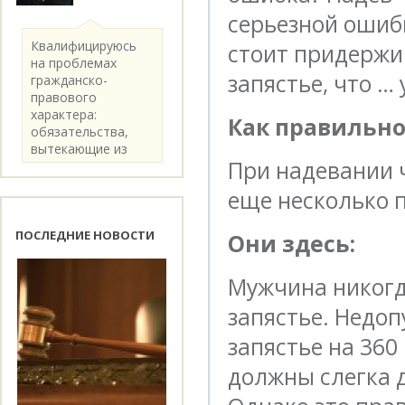
серьезной ошибк
Квалифицируюсь
стоит придержи
на проблемах
запястье, что … 
гражданско-
правового
характера:
Как правильно
обязательства,
вытекающие из
При надевании 
категории..
еще несколько 
ПОСЛЕДНИЕ НОВОСТИ
Они здесь:
Мужчина никогд
запястье. Недо
запястье на 36
должны слегка д