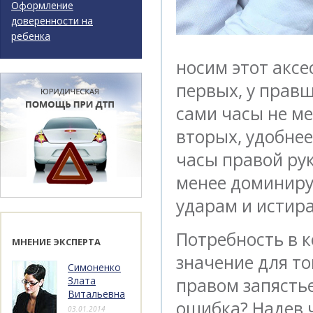
Оформление
доверенности на
ребенка
носим этот аксес
первых, у правш
сами часы не м
вторых, удобнее
часы правой рук
менее доминиру
ударам и истир
Потребность в 
МНЕНИЕ ЭКСПЕРТА
значение для то
Симоненко
Злата
правом запясть
Витальевна
ошибка? Надев ч
03.01.2014