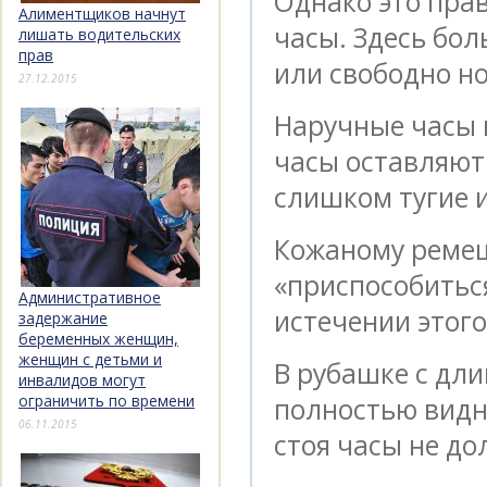
Однако это пра
Алиментщиков начнут
часы. Здесь бо
лишать водительских
прав
или свободно но
27.12.2015
Наручные часы 
часы оставляют 
слишком тугие и
Кожаному ремеш
«приспособиться
Административное
истечении этог
задержание
беременных женщин,
женщин с детьми и
В рубашке с дл
инвалидов могут
ограничить по времени
полностью видн
06.11.2015
стоя часы не д