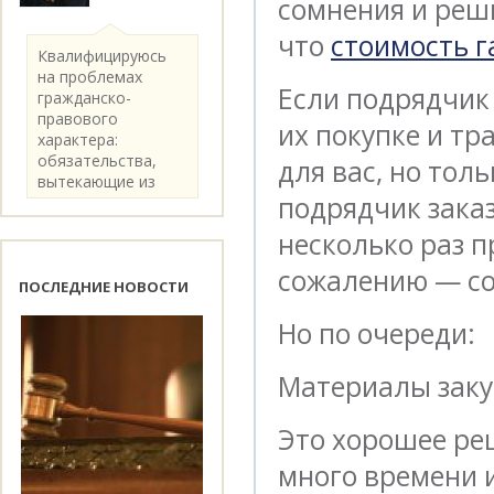
сомнения и реш
что
стоимость г
Квалифицируюсь
на проблемах
Если подрядчик
гражданско-
правового
их покупке и тр
характера:
обязательства,
для вас, но тол
вытекающие из
подрядчик зака
категории..
несколько раз п
сожалению — со
ПОСЛЕДНИЕ НОВОСТИ
Но по очереди:
Материалы зак
Это хорошее ре
много времени 