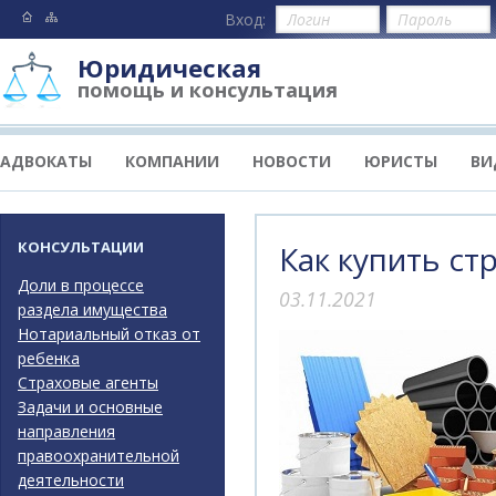
Вход:
Юридическая
помощь и консультация
АДВОКАТЫ
КОМПАНИИ
НОВОСТИ
ЮРИСТЫ
ВИ
КОНСУЛЬТАЦИИ
Как купить с
Доли в процессе
03.11.2021
раздела имущества
Нотариальный отказ от
ребенка
Страховые агенты
Задачи и основные
направления
правоохранительной
деятельности