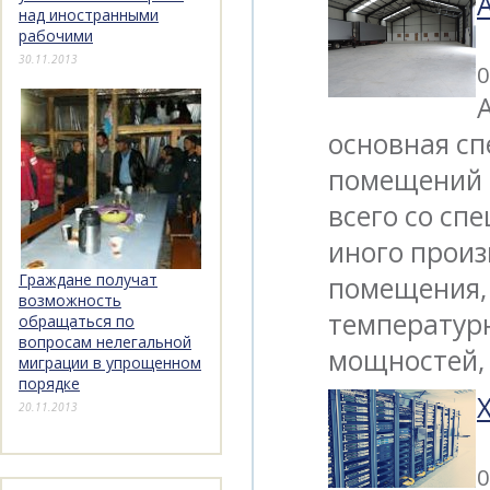
над иностранными
рабочими
30.11.2013
0
основная сп
помещений 
всего со сп
иного произ
Граждане получат
помещения, 
возможность
температур
обращаться по
вопросам нелегальной
мощностей,
миграции в упрощенном
порядке
20.11.2013
0