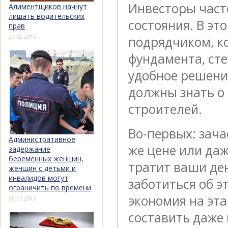
Инвесторы част
Алиментщиков начнут
лишать водительских
состояния. В эт
прав
27.12.2015
подрядчиком, к
фундамента, сте
удобное решени
должны знать о
строителей.
Во-первых: зач
Административное
же цене или да
задержание
беременных женщин,
тратит ваши ден
женщин с детьми и
инвалидов могут
заботиться об э
ограничить по времени
экономия на эта
06.11.2015
составить даже 