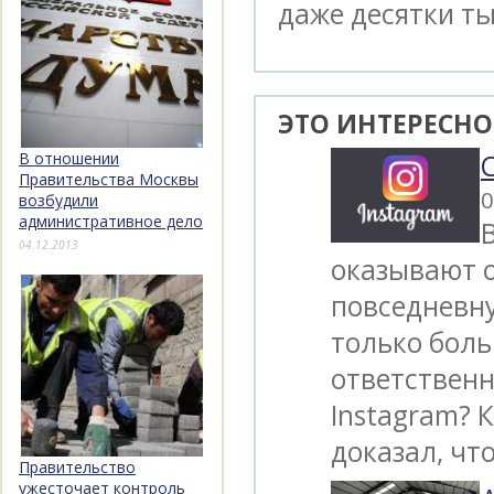
даже десятки ты
ЭТО ИНТЕРЕСНО
В отношении
Правительства Москвы
0
возбудили
административное дело
04.12.2013
оказывают о
повседневну
только боль
ответственн
Instagram?
доказал, чт
Правительство
ужесточает контроль