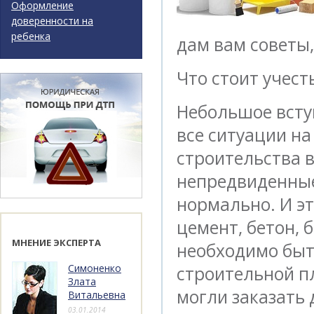
Оформление
доверенности на
ребенка
дам вам советы
Что стоит учест
Небольшое всту
все ситуации н
строительства 
непредвиденные
нормально. И эт
цемент, бетон, 
МНЕНИЕ ЭКСПЕРТА
необходимо быть
Симоненко
строительной п
Злата
могли заказать
Витальевна
03.01.2014