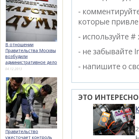
- комментируйт
которые привле
- используйте #
В отношении
- не забывайте I
Правительства Москвы
возбудили
административное дело
- напишите о св
04.12.2013
ЭТО ИНТЕРЕСНО
2
Правительство
ужесточает контроль