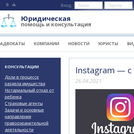
Вход:
Юридическая
помощь и консультация
АДВОКАТЫ
КОМПАНИИ
НОВОСТИ
ЮРИСТЫ
ВИ
КОНСУЛЬТАЦИИ
Instagram — с
Доли в процессе
26.08.2021
раздела имущества
Нотариальный отказ от
ребенка
Страховые агенты
Задачи и основные
направления
правоохранительной
деятельности