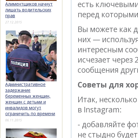
есть ключевыми
Алиментщиков начнут
лишать водительских
перед которыми
прав
27.12.2015
Вы можете как д
них — использу
интересным сооб
исчезает через 
сообщения друг
Советы для хо
Административное
задержание
беременных женщин,
Итак, несколько
женщин с детьми и
в Instagram:
инвалидов могут
ограничить по времени
06.11.2015
- добавляйте фо
не стыдно будет