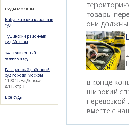
территорию 
СУДЫ МОСКВЫ
товары пере
Бабушкинский районный
они должны
суд
Тушинский районный
суд Москвы
94 гарнизонный
2
военный суд
Н
Гагаринский районный
суд города Москвы
в конце кон
119049, ул.Донская,
д.11, стр.1
широкий сп
Все суды
перевозкой 
вместе с н