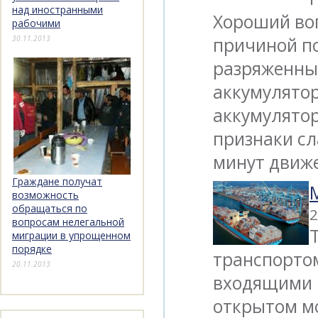
над иностранными
Хороший воп
рабочими
причиной п
30.11.2013
разряженны
аккумулятор
аккумулятор
признаки сл
минут движ
Граждане получат
возможность
обращаться по
2
вопросам нелегальной
миграции в упрощенном
порядке
транспортом
20.11.2013
входящими в
открытом м