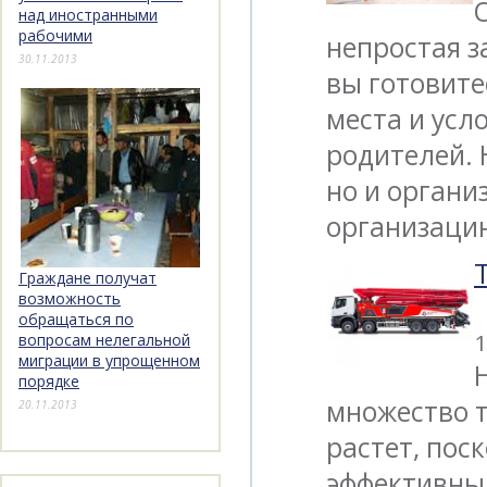
над иностранными
рабочими
непростая з
30.11.2013
вы готовите
места и усл
родителей. 
но и органи
организац
Граждане получат
возможность
обращаться по
1
вопросам нелегальной
миграции в упрощенном
порядке
множество т
20.11.2013
растет, пос
эффективный