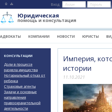
Вход:
Юридическая
помощь и консультация
АДВОКАТЫ
КОМПАНИИ
НОВОСТИ
ЮРИСТЫ
ВИ
КОНСУЛЬТАЦИИ
Империя, кото
Доли в процессе
истории
раздела имущества
Нотариальный отказ от
11.10.2021
ребенка
Страховые агенты
Задачи и основные
направления
правоохранительной
деятельности