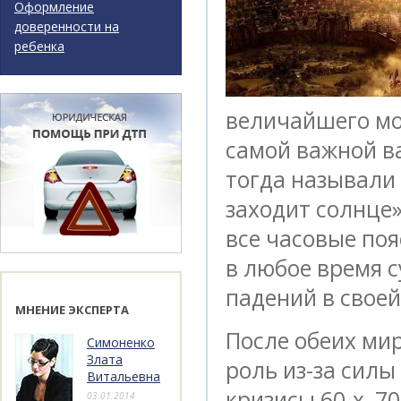
Оформление
доверенности на
ребенка
величайшего мо
самой важной в
тогда называли 
заходит солнце»
все часовые поя
в любое время с
падений в своей
МНЕНИЕ ЭКСПЕРТА
После обеих ми
Симоненко
Злата
роль из-за сил
Витальевна
кризисы 60-х, 70
03.01.2014