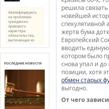
решила связать 
Квалифицируюсь
новейшей истори
на проблемах
гражданско-
спекулятивной а
правового
жертв бума дотк
характера:
обязательства,
Европейский Со
вытекающие из
категории..
вводить единую
котором было пр
снова упал и до
ПОСЛЕДНИЕ НОВОСТИ
позиции, хотя э
обмен старых ф
выгодно.
От чего зависи