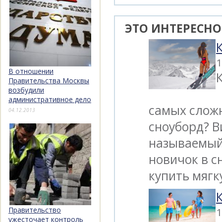
ЭТО ИНТЕРЕСНО
1
В отношении
Правительства Москвы
возбудили
административное дело
самых сложн
04.12.2013
сноуборд? В
называемый 
новичок в с
купить мяг
1
Правительство
ужесточает контроль