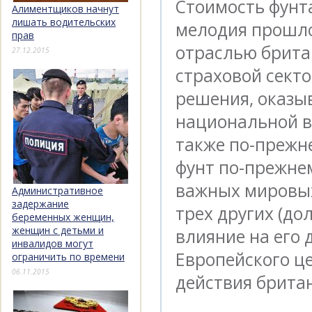
Стоимость фунта
Алиментщиков начнут
лишать водительских
мелодия прошло
прав
отраслью брита
27.12.2015
страховой сект
решения, оказы
национальной в
также по-прежне
фунт по-прежне
важных мировых
Административное
задержание
трех других (до
беременных женщин,
женщин с детьми и
влияние на его 
инвалидов могут
Европейского ц
ограничить по времени
06.11.2015
действия британ