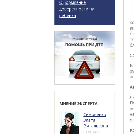
Оформление
доверенности на
ребенка
к
а
с
т
б
С
В
р
в
А
Л
П
МНЕНИЕ ЭКСПЕРТА
в
н
Симоненко
о
Злата
Витальевна
К
03.01.2014