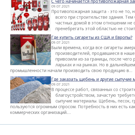
С чего начинается противопожарная з
09.07.2021
Противопожарная защита - это не то, 
всего при строительстве здания. Тем 
частных домой в этом отношении не 
пренебрегать этой областью не стоит
Где купить сигареты из США и Европы?
09.07.2021
Были времена, когда все сигареты амер
производителей, продавшиеся в наше
привозили из-за границы, после чего 
ларьках и на рынках. Но в дальнейше
промышленности начали производить свою продукцию в…
Где заказать щебень и другие сыпучие 
09.07.2021
В процессе работ, связанных со строи
благоустройством, зачастую требует
сыпучие материалы. Щебень, песок, гр
пользуются огромным спросом. Потребность в них есть как
коммерческих организаций.…