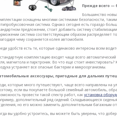
Прежде всего — 
Большинство новы
омплектации оснащены многими системами безопасности, такими
нтипробуксовочная система. Однако сегодня есть гораздо больш
тандартном предложении, стоит добавить систему стабилизации
орможении система соответствующим образом распределяет то
лагодаря чему сохраняется колея автомобиля.
реди удобств есть те, которые одинаково интересны всем води
 стандартную комплектацию входят чаще всего автоматический 
уля, магнитола и парктроник. Во что еще стоит инвестировать?
оздуха устраняет все опасные бактерии и микроорганизмы.
втомобильные аксессуары, пригодные для дальних путе
юди, которые много путешествуют, чаще всего направлены на 
оэтому, если вы покупаете большой семейный автомобиль, обра
озможность провести такой спектр работ, как
установка оборуд
апример, дополнительный ряд сидений. Складывающиеся сидень
тделения, но его можно заменить дополнительным багажным от
огда вы удобно устроитесь, вы можете быть уверены, что добер