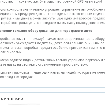
егкостью — конечно же, благодаря встроенной GPS-навигации!
руиз-контроль значительно упрощает управление автомобилем в
пециалисты предупреждают, что вождение с включенным круиз-
а рулем, и мы даже можем заснуть. Еще одно интересное предл
оторый контролирует, не покидаем ли мы нашу полосу движения.
ополнительное оборудование для городского авто
оробка автомат — пожалуй, самая противоречивая часть оборуд
олезности убеждаются водители, даже если раньше они были ее
втоматическая коробка передач особенно пригодится тем, кто в
сле в час пик.
амера заднего вида и датчик значительно упрощают парковку и 
дете назад на стоянке с ограниченным пространством.
ссистент парковки — еще один намек на людей, которые не оче
ноголюдных городах.
ТО ИНТЕРЕСНО