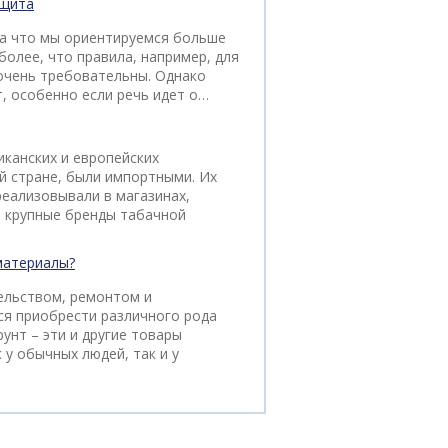
ащита
на что мы ориентируемся больше
более, что правила, например, для
очень требовательны. Однако
, особенно если речь идет о…
иканских и европейских
й стране, были импортными. Их
реализовывали в магазинах,
м крупные бренды табачной
материалы?
тельством, ремонтом и
ся приобрести различного рода
унт – эти и другие товары
 у обычных людей, так и у