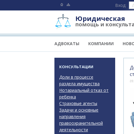
Вход:
Юридическая
помощь и консульт
АДВОКАТЫ
КОМПАНИИ
НОВ
КОНСУЛЬТАЦИИ
Д
с
Доли в процессе
09
раздела имущества
Нотариальный отказ от
ребенка
Страховые агенты
Задачи и основные
направления
правоохранительной
деятельности