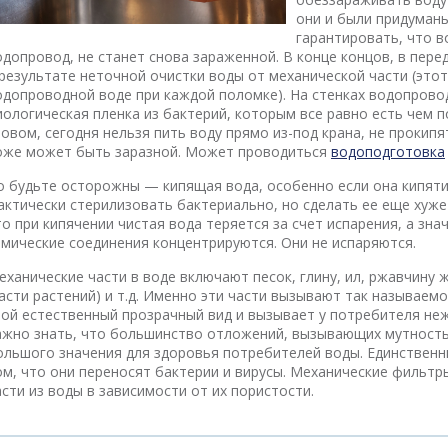
они и были придуманы
гарантировать, что в
одопровод, не станет снова зараженной. В конце концов, в пер
 результате неточной очистки воды от механической части (этот
одопроводной воде при каждой поломке). На стенках водопрово
иологическая пленка из бактерий, которым все равно есть чем п
ловом, сегодня нельзя пить воду прямо из-под крана, не прокипя
оже может быть заразной. Может проводиться
водоподготовка
о будьте осторожны — кипящая вода, особенно если она кипят
актически стерилизовать бактериально, но сделать ее еще хуже
то при кипячении чистая вода теряется за счет испарения, а зна
имические соединения концентрируются. Они не испаряются.
еханические части в воде включают песок, глину, ил, ржавчину ж
части растений) и т.д. Именно эти части вызывают так называем
вой естественный прозрачный вид и вызывает у потребителя неж
ажно знать, что большинство отложений, вызывающих мутность (
ольшого значения для здоровья потребителей воды. Единственн
ом, что они переносят бактерии и вирусы. Механические фильтр
асти из воды в зависимости от их пористости.