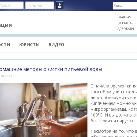
ГЛАВНАЯ
ОБРАТНАЯ С
ация
АДВОКАТЫ
ОСТИ
ЮРИСТЫ
ВИДЕО
омашние методы очистки питьевой воды
.10.2021
С начала времен кип
способом уничтожени
легко обнаружить в в
кипячением можно ун
микроорганизмы, кот
100°C. И вы должны з
бактериях и вирусах.
Несмотря на то, что
обеззараживать воду 