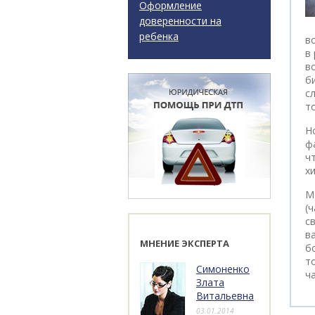
Оформление
доверенности на
ребенка
в
в
в
б
с
т
Н
ф
ч
х
М
(
с
в
МНЕНИЕ ЭКСПЕРТА
б
т
Симоненко
ч
Злата
Витальевна
03.01.2014