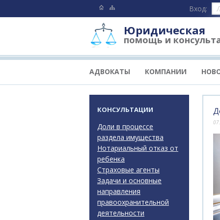
Вход:
Юридическая
помощь и консульт
АДВОКАТЫ
КОМПАНИИ
НОВ
КОНСУЛЬТАЦИИ
Д
07
Доли в процессе
раздела имущества
Нотариальный отказ от
ребенка
Страховые агенты
Задачи и основные
направления
правоохранительной
деятельности