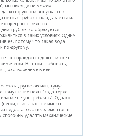
), мы никогда не можем
ода, которую они выпускают в
едаточных трубах откладывается ил
 ил прекрасно виден в
дных труб легко образуется
оживиться в таких условиях. Одним
тив ее, потому что такая вода
и по-другому.
ится неоправданно долго, может
 химически. Не стоит забывать,
чит, растворенные в ней
елезо и другие оксиды, гумус
ое помутнение воды (вода теряет
елание ее употреблять). Однако
пески, глины, ил), не имеют
ый недостаток этих элементов в
ы способны удалять механические