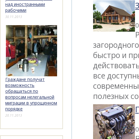
над иностранными
рабочими
30.11.2013
0
загородного
быстро и пр
действовать
все доступн
Граждане получат
современны
возможность
обращаться по
полезных со
вопросам нелегальной
миграции в упрощенном
порядке
20.11.2013
0