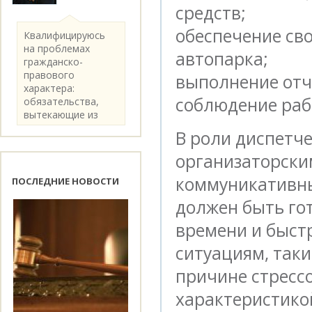
средств;
обеспечение св
Квалифицируюсь
на проблемах
автопарка;
гражданско-
правового
выполнение отч
характера:
соблюдение раб
обязательства,
вытекающие из
категории..
В роли диспетч
организаторски
коммуникативны
ПОСЛЕДНИЕ НОВОСТИ
должен быть го
времени и быст
ситуациям, так
причине стресс
характеристико