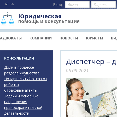
Вход:
Юридическая
помощь и консультация
АДВОКАТЫ
КОМПАНИИ
НОВОСТИ
ЮРИСТЫ
ВИ
КОНСУЛЬТАЦИИ
Диспетчер – 
Доли в процессе
06.09.2021
раздела имущества
Нотариальный отказ от
ребенка
Страховые агенты
Задачи и основные
направления
правоохранительной
деятельности