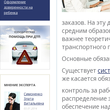
Оформление
доверенности на
ребенка
заказов. На эту
средним образо
важнее теоретич
транспортного 
Основные обяза
Существует
сис
же касается обя
МНЕНИЕ ЭКСПЕРТА
контроль за раб
Симоненко
распределение 
Злата
Витальевна
обеспечение на
03.01.2014