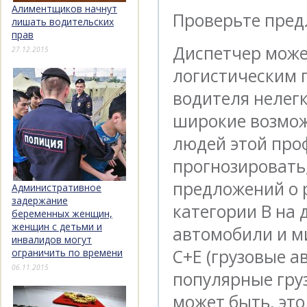
Алиментщиков начнут
Проверьте пред
лишать водительских
прав
Диспетчер може
27.12.2015
логистическим 
водителя нелегк
широкие возмож
людей этой про
прогнозировать,
предложений о р
Административное
задержание
категории B на 
беременных женщин,
женщин с детьми и
автомобили и ми
инвалидов могут
C+E (грузовые 
ограничить по времени
06.11.2015
популярные груз
может быть, это