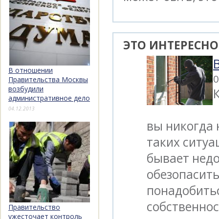
ЭТО ИНТЕРЕСНО
В отношении
0
Правительства Москвы
возбудили
административное дело
04.12.2013
вы никогда 
таких ситу
бывает недо
обезопасить
понадобить
собственнос
Правительство
ужесточает контроль